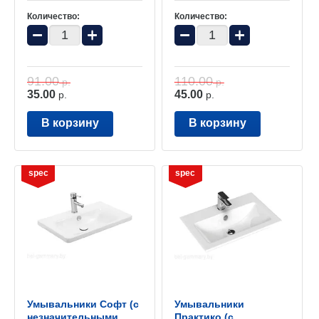
Количество:
Количество:
−
+
−
+
91.00
110.00
р.
р.
35.00
45.00
р.
р.
В корзину
В корзину
spec
spec
Умывальники Софт (с
Умывальники
незначительными
Практико (с